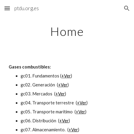
ptdu.org.es
Skip to main content
Skip to navigation
Home
Gases combustibles:
gc01. Fundamentos (
+Ver
)
gc02. Generación (
+Ver
)
gc03. Mercados (
+Ver
)
gc04. Transporte terrestre (
+Ver
)
gc05. Transporte marítimo (
+Ver
)
gc06. Distribución (
+Ver
)
gc07. Almacenamiento. (
+Ver
)