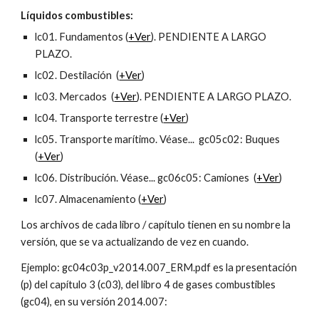
Líquidos combustibles:
lc01. Fundamentos (
+Ver
). PENDIENTE A LARGO
PLAZO.
lc02. Destilación (
+Ver
)
lc03. Mercados (
+Ver
). PENDIENTE A LARGO PLAZO.
lc04. Transporte terrestre (
+Ver
)
lc05. Transporte marítimo. Véase... gc05c02: Buques
(
+Ver
)
lc06. Distribución. Véase... gc06c05: Camiones (
+Ver
)
lc07. Almacenamiento (
+Ver
)
Los archivos de cada libro / capítulo tienen en su nombre la
versión, que se va actualizando de vez en cuando.
Ejemplo: gc04c03p_v2014.007_ERM.pdf es la presentación
(p) del capítulo 3 (c03), del libro 4 de gases combustibles
(gc04), en su versión 2014.007: